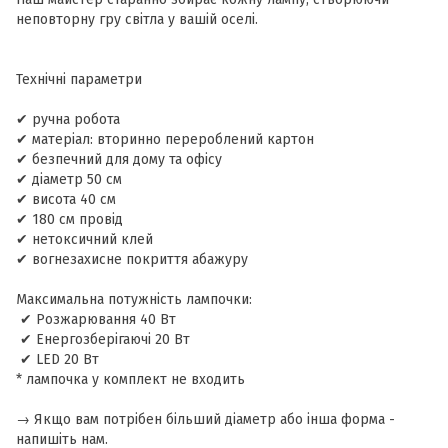
неповторну гру світла у вашій оселі.
Технічні параметри
✔ ручна робота
✔ матеріал: вторинно перероблений картон
✔ безпечний для дому та офісу
✔ діаметр 50 см
✔ висота 40 см
✔ 180 см провід
✔ нетоксичний клей
✔ вогнезахисне покриття абажуру
​Максимальна потужність лампочки:
✔ Розжарювання 40 Вт
✔ Енергозберігаючі 20 Вт
✔ LED 20 Вт
* лампочка у комплект не входить
→ Якщо вам потрібен більший діаметр або інша форма -
напишіть нам.