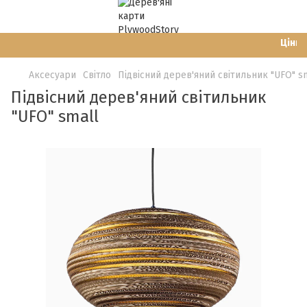
Ціни н
Аксесуари
Світло
Підвісний дерев'яний світильник "UFO" s
Підвісний дерев'яний світильник
"UFO" small