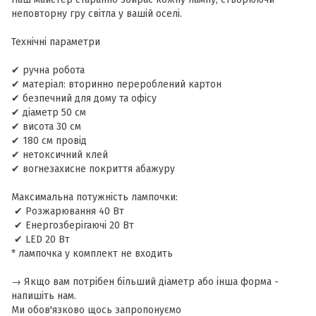
неповторну гру світла у вашій оселі.
Технічні параметри
✔ ручна робота
✔ матеріал: вторинно перероблений картон
✔ безпечний для дому та офісу
✔ діаметр 50 см
✔ висота 30 см
✔ 180 см провід
✔ нетоксичний клей
✔ вогнезахисне покриття абажуру
​Максимальна потужність лампочки:
✔ Розжарювання 40 Вт
✔ Енергозберігаючі 20 Вт
✔ LED 20 Вт
* лампочка у комплект не входить
→ Якщо вам потрібен більший діаметр або інша форма -
напишіть нам.
Ми обов'язково щось запропонуємо